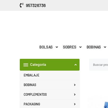
Saltar
957326736
al
contenido
BOLSAS
SOBRES
BOBINAS
Categoría
EMBALAJE
BOBINAS
COMPLEMENTOS
PACKAGING