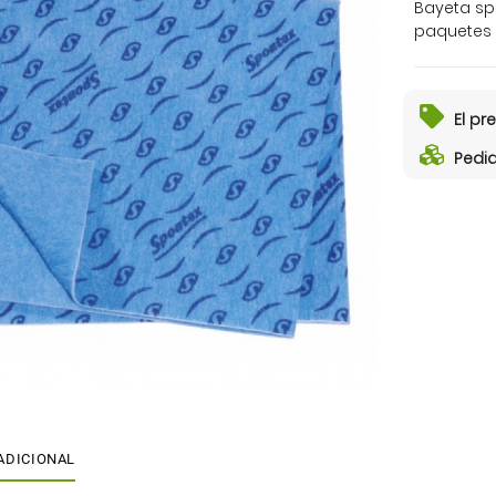
Bayeta spo
paquetes 
El pr
Pedid
ADICIONAL