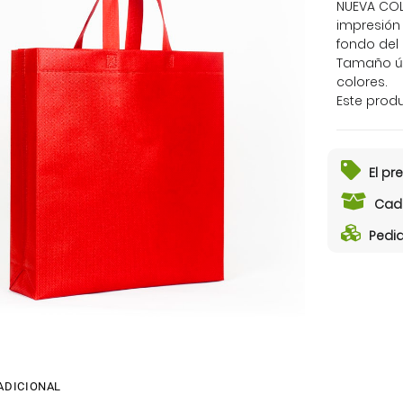
NUEVA COL
impresión 
fondo del 
Tamaño ún
colores.
Este prod
El pre
Cada
Pedid
ADICIONAL