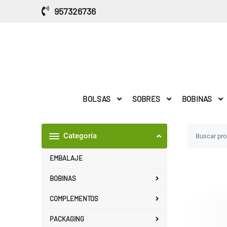
Saltar
957326736
al
contenido
BOLSAS
SOBRES
BOBINAS
Categoría
EMBALAJE
BOBINAS
COMPLEMENTOS
PACKAGING