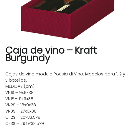
Caja de vino – Kraft
Burgundy
Cajas de vino modelo Poesia di Vino. Modelos para 1, 2 y
3 botellas.
MEDIDAS (cm):
VN1S – 9x9x38
VN1F – 9x9x38
VN2S – 18x9x38
VN3S – 27x9x38
CF2S – 20×33,5×9
CF3S – 29,5×33,5×9