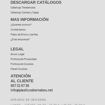
DESCARGAR CATÁLOGOS
Cátalogo Tendencias
Cátalogo Cestas y Cajas
MAS INFORMACIÓN
¿Quienes somos?
Contáctanos
Plazo de Envío y tarifas
¿Eres empresa?
LEGAL
Aviso Legal
Política de Privacidad
Política de Cookies
Panel Cookies
ATENCIÓN
AL CLIENTE
957 32 67 36
info@plasticosbernabeu.net
HORARIO DE INVIERNO
LUNES - JUEVES: 08:00 - 13:30 h. / 16:00 - 19:00 h.