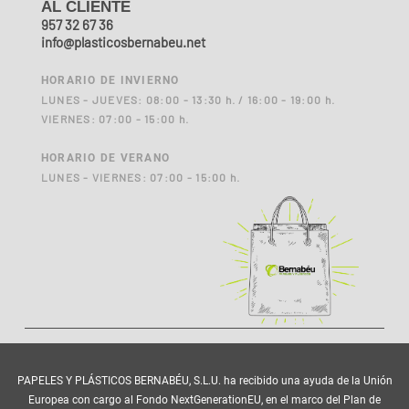
AL CLIENTE
957 32 67 36
info@plasticosbernabeu.net
HORARIO DE INVIERNO
LUNES - JUEVES: 08:00 - 13:30 h. / 16:00 - 19:00 h.
VIERNES: 07:00 - 15:00 h.
HORARIO DE VERANO
LUNES - VIERNES: 07:00 - 15:00 h.
PAPELES Y PLÁSTICOS BERNABÉU, S.L.U. ha recibido una ayuda de la Unión
Europea con cargo al Fondo NextGenerationEU, en el marco del Plan de